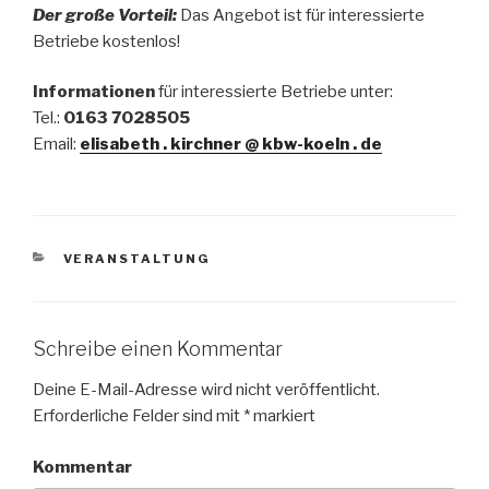
Der gro
ß
e Vorteil:
Das Angebot ist für interessierte
Betriebe kostenlos!
Informationen
für interessierte Betriebe unter:
Tel.:
0163 7028505
Email:
elisabeth . kirchner @ kbw-koeln . de
KATEGORIEN
VERANSTALTUNG
Schreibe einen Kommentar
Deine E-Mail-Adresse wird nicht veröffentlicht.
Erforderliche Felder sind mit
*
markiert
Kommentar