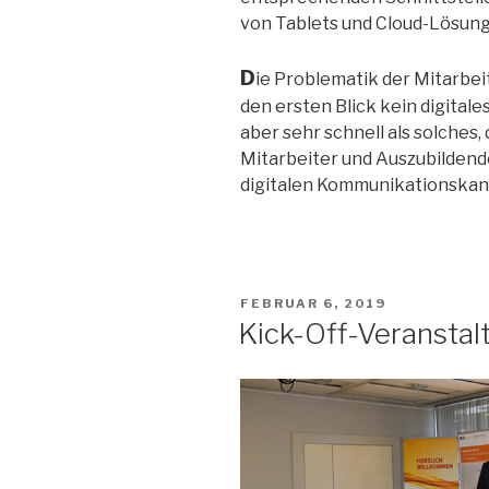
von Tablets und Cloud-Lösun
D
ie Problematik der Mitarbei
den ersten Blick kein digital
aber sehr schnell als solches
Mitarbeiter und Auszubilden
digitalen Kommunikationskanä
VERÖFFENTLICHT
FEBRUAR 6, 2019
AM
Kick-Off-Veranstal