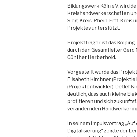
Bildungswerk Köln e.V. wird de
Kreishandwerkerschaften und
Sieg-Kreis, Rhein-Erft-Kreis 
Projektes unterstützt.
Projektträger ist das Kolping-
durch den Gesamtleiter Gerd
Günther Herberhold.
Vorgestellt wurde das Projek
Elisabeth Kirchner (Projektlei
(Projektentwickler). Detlef K
deutlich, dass auch kleine Ele
profitieren und sich zukunftsf
verändernden Handwerkerma
In seinem Impulsvortrag „Auf
Digitalisierung“ zeigte der L