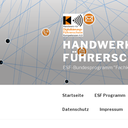
Zum
Inhalt
springen
HANDWERK
FÜHRERSC
ESF-Bundesprogramm "Fachkräft
Startseite
ESF Programm
Datenschutz
Impressum