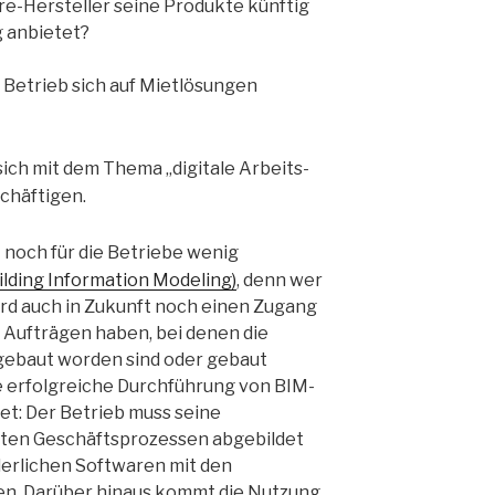
re-Hersteller seine Produkte künftig
g anbietet?
 Betrieb sich auf Mietlösungen
 sich mit dem Thema „digitale Arbeits-
chäftigen.
t noch für die Betriebe wenig
ilding Information Modeling)
, denn wer
ird auch in Zukunft noch einen Zugang
Aufträgen haben, bei denen die
ebaut worden sind oder gebaut
e erfolgreiche Durchführung von BIM-
t: Der Betrieb muss seine
erten Geschäftsprozessen abgebildet
derlichen Softwaren mit den
en. Darüber hinaus kommt die Nutzung