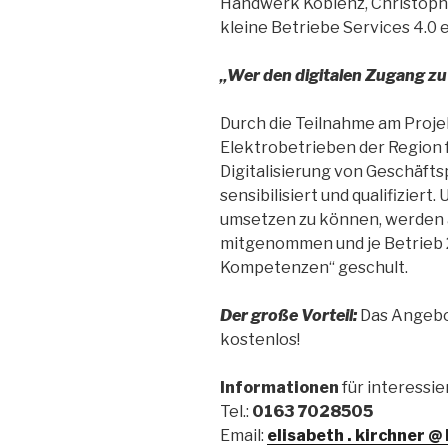
Handwerk Koblenz, Christoph K
kleine Betriebe Services 4.0
„
Wer den digitalen Zugang z
Durch die Teilnahme am Proje
Elektrobetrieben der Region 
Digitalisierung von Geschäft
sensibilisiert und qualifiziert
umsetzen zu können, werden 
mitgenommen und je Betrieb 
Kompetenzen“ geschult.
Der gro
ß
e Vorteil:
Das Angebot
kostenlos!
Informationen
für interessie
Tel.:
0163 7028505
Email:
elisabeth . kirchner @