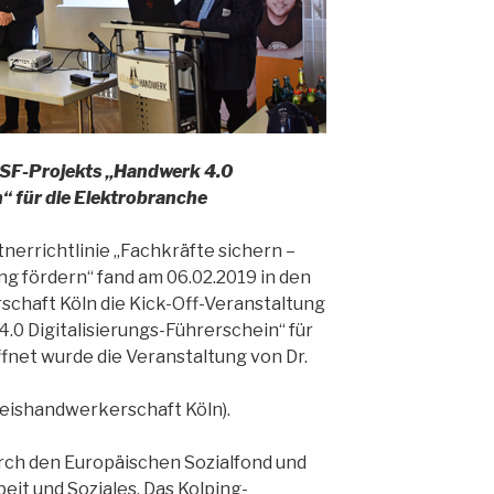
ESF-Projekts „Handwerk 4.0
“ für die Elektrobranche
nerrichtlinie „Fachkräfte sichern –
ung fördern“ fand am 06.02.2019 in den
chaft Köln die Kick-Off-Veranstaltung
.0 Digitalisierungs-Führerschein“ für
ffnet wurde die Veranstaltung von Dr.
eishandwerkerschaft Köln).
urch den Europäischen Sozialfond und
eit und Soziales. Das Kolping-