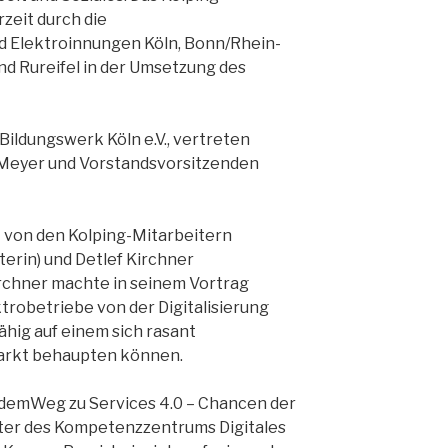
rzeit durch die
 Elektroinnungen Köln, Bonn/Rhein-
und Rureifel in der Umsetzung des
Bildungswerk Köln e.V., vertreten
 Meyer und Vorstandsvorsitzenden
t von den Kolping-Mitarbeitern
terin) und Detlef Kirchner
irchner machte in seinem Vortrag
ktrobetriebe von der Digitalisierung
ähig auf einem sich rasant
rkt behaupten können.
 demWeg zu Services 4.0 – Chancen der
eiter des Kompetenzzentrums Digitales