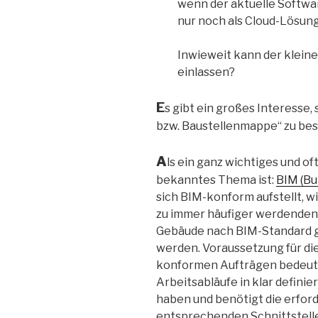
wenn der aktuelle Softwa
nur noch als Cloud-Lösun
Inwieweit kann der kleine
einlassen?
E
s gibt ein großes Interesse,
bzw. Baustellenmappe“ zu bes
A
ls ein ganz wichtiges und of
bekanntes Thema ist:
BIM (Bu
sich BIM-konform aufstellt, w
zu immer häufiger werdenden 
Gebäude nach BIM-Standard g
werden. Voraussetzung für di
konformen Aufträgen bedeute
Arbeitsabläufe in klar defini
haben und benötigt die erfor
entsprechenden Schnittstell