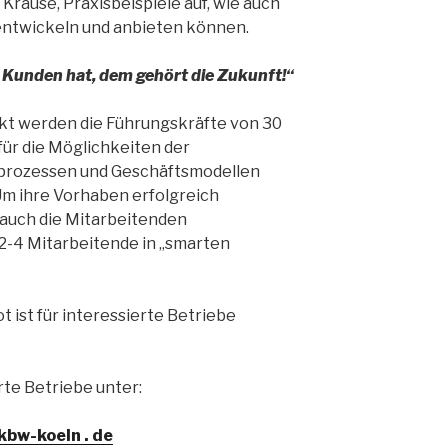
rause, Praxisbeispiele auf, wie auch
 entwickeln und anbieten können.
u Kunden hat, dem geh
ö
rt die Zukunft!
“
kt werden die Führungskräfte von 30
für die Möglichkeiten der
sprozessen und Geschäftsmodellen
. Um ihre Vorhaben erfolgreich
auch die Mitarbeitenden
2-4 Mitarbeitende in „smarten
 ist für interessierte Betriebe
rte Betriebe unter:
 kbw-koeln . de