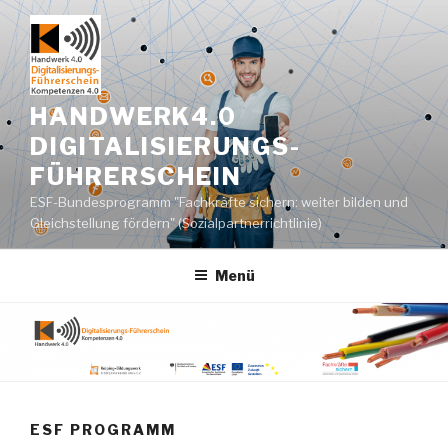
Zum
Inhalt
springen
HANDWERK4.0
DIGITALISIERUNGS-
FÜHRERSCHEIN
ESF-Bundesprogramm "Fachkräfte sichern: weiter bilden und
Gleichstellung fördern" (Sozialpartnerrichtlinie)
Menü
ESF PROGRAMM