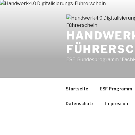
Zum
Inhalt
springen
HANDWERK
FÜHRERSC
ESF-Bundesprogramm "Fachkräft
Startseite
ESF Programm
Datenschutz
Impressum