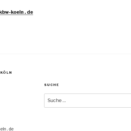
 kbw-koeln . de
 KÖLN
SUCHE
Suche
nach:
eln . de