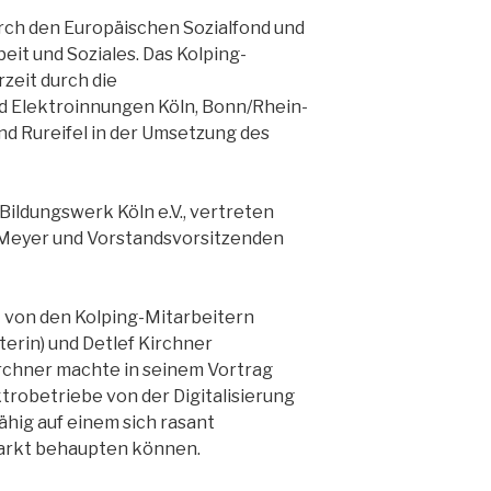
urch den Europäischen Sozialfond und
eit und Soziales. Das Kolping-
rzeit durch die
 Elektroinnungen Köln, Bonn/Rhein-
und Rureifel in der Umsetzung des
Bildungswerk Köln e.V., vertreten
 Meyer und Vorstandsvorsitzenden
t von den Kolping-Mitarbeitern
terin) und Detlef Kirchner
irchner machte in seinem Vortrag
ktrobetriebe von der Digitalisierung
ähig auf einem sich rasant
rkt behaupten können.