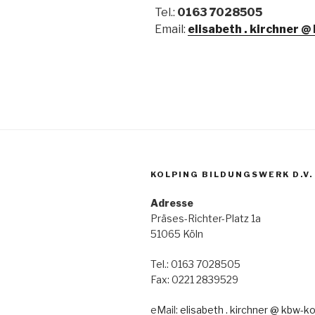
Tel.:
0163 7028505
Email:
elisabeth . kirchner @
KOLPING BILDUNGSWERK D.V.
Adresse
Präses-Richter-Platz 1a
51065 Köln
Tel.: 0163 7028505
Fax: 0221 2839529
eMail:
elisabeth . kirchner @ kbw-ko