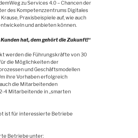
 demWeg zu Services 4.0 – Chancen der
eiter des Kompetenzzentrums Digitales
rause, Praxisbeispiele auf, wie auch
 entwickeln und anbieten können.
u Kunden hat, dem geh
ö
rt die Zukunft!
“
kt werden die Führungskräfte von 30
für die Möglichkeiten der
sprozessen und Geschäftsmodellen
. Um ihre Vorhaben erfolgreich
auch die Mitarbeitenden
2-4 Mitarbeitende in „smarten
 ist für interessierte Betriebe
rte Betriebe unter: