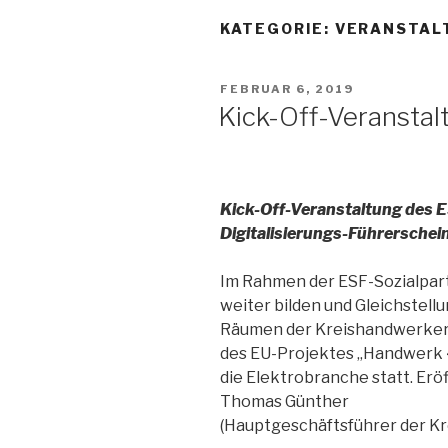
KATEGORIE:
VERANSTAL
VERÖFFENTLICHT
FEBRUAR 6, 2019
AM
Kick-Off-Veranstal
Kick-Off-Veranstaltung des 
Digitalisierungs-Führerschein
Im Rahmen der ESF-Sozialpart
weiter bilden und Gleichstell
Räumen der Kreishandwerkers
des EU-Projektes „Handwerk 4
die Elektrobranche statt. Erö
Thomas Günther
(Hauptgeschäftsführer der Kr