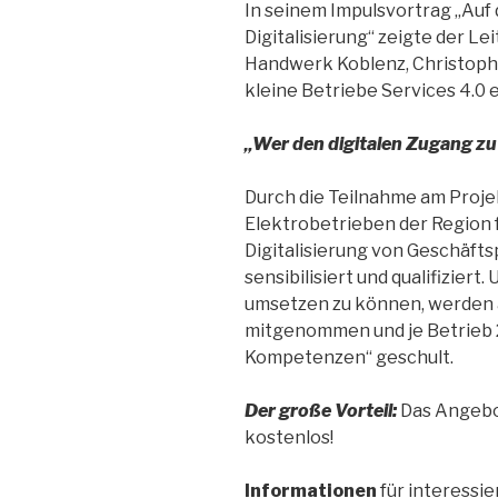
In seinem Impulsvortrag „Auf
Digitalisierung“ zeigte der L
Handwerk Koblenz, Christoph K
kleine Betriebe Services 4.0
„
Wer den digitalen Zugang z
Durch die Teilnahme am Proje
Elektrobetrieben der Region 
Digitalisierung von Geschäft
sensibilisiert und qualifiziert
umsetzen zu können, werden 
mitgenommen und je Betrieb 
Kompetenzen“ geschult.
Der gro
ß
e Vorteil:
Das Angebot
kostenlos!
Informationen
für interessie