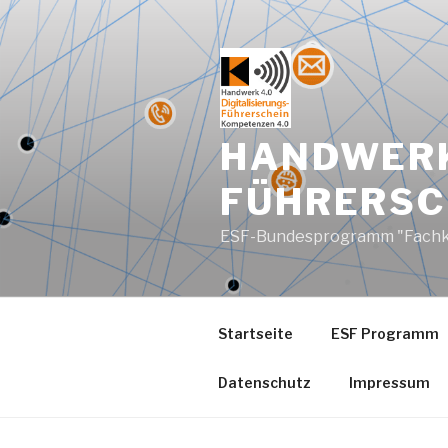
Zum
Inhalt
springen
HANDWERK
FÜHRERSC
ESF-Bundesprogramm "Fachkräft
Startseite
ESF Programm
Datenschutz
Impressum