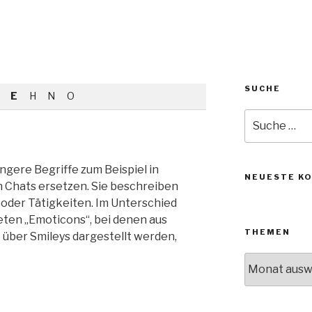
SUCHE
E
H
N
O
Suche
nach:
längere Begriffe zum Beispiel in
NEUESTE K
n Chats ersetzen. Sie beschreiben
 oder Tätigkeiten. Im Unterschied
ten „Emoticons“, bei denen aus
THEMEN
 über Smileys dargestellt werden,
Themen