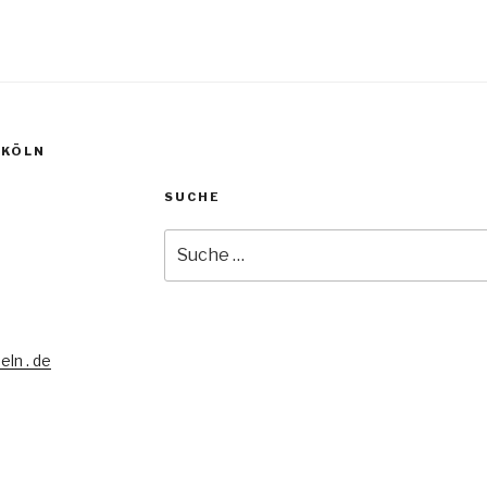
 KÖLN
SUCHE
Suche
nach:
eln . de