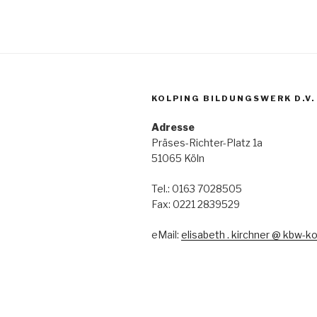
KOLPING BILDUNGSWERK D.V.
Adresse
Präses-Richter-Platz 1a
51065 Köln
Tel.: 0163 7028505
Fax: 0221 2839529
eMail:
elisabeth . kirchner @ kbw-ko