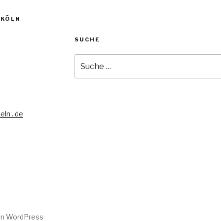
 KÖLN
SUCHE
Suche
nach:
eln . de
von WordPress