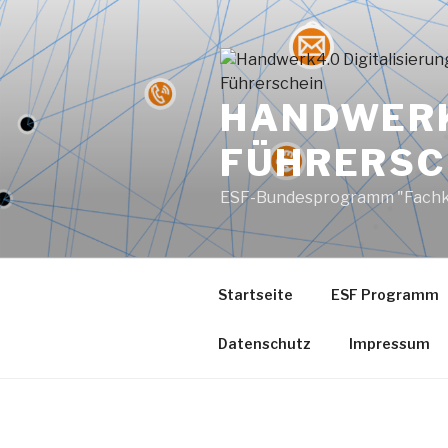
Zum
Inhalt
springen
HANDWERK
FÜHRERSC
ESF-Bundesprogramm "Fachkräft
Startseite
ESF Programm
Datenschutz
Impressum