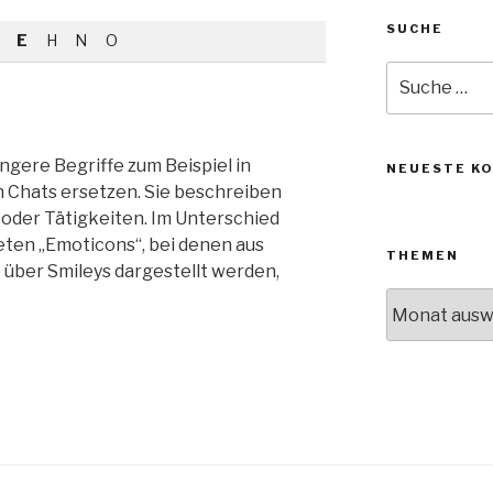
SUCHE
E
H
N
O
Suche
nach:
längere Begriffe zum Beispiel in
NEUESTE K
n Chats ersetzen. Sie beschreiben
 oder Tätigkeiten. Im Unterschied
ten „Emoticons“, bei denen aus
THEMEN
 über Smileys dargestellt werden,
Themen